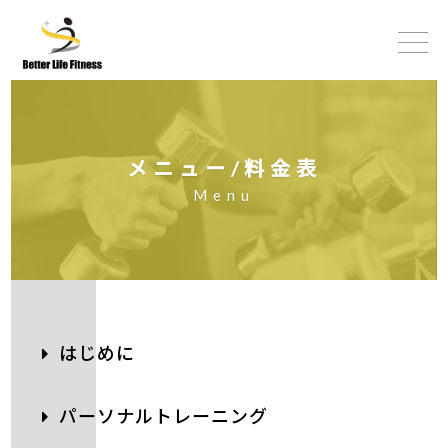
メ
ニ
ュ
ー
/
料
金
表
M
e
n
u
はじめに
パーソナルトレーニング